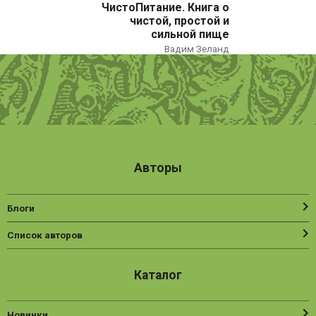
ЧистоПитание. Книга о
Нехудожественная литература
чистой, простой и
сильной пище
Общественные и гуманитарные науки
Вадим Зеланд
Политика
Психология
Путешествия. Хобби. Спорт
Религия
Авторы
Спорт
Фантастика
Блоги
Художественная литература
Список авторов
Эзотерика
Каталог
Новинки