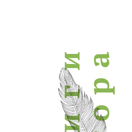
книги автора
и
а
р
г
о
и