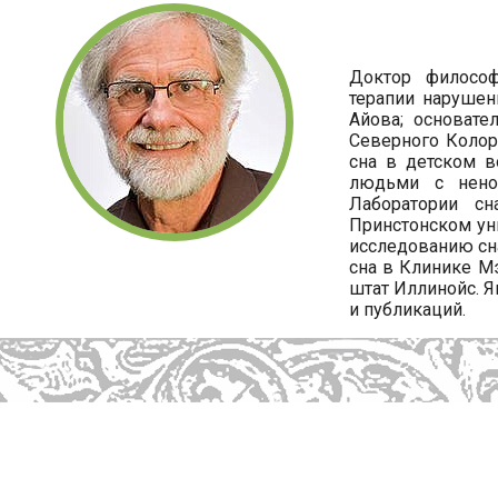
Доктор философ
терапии нарушен
Айова; основате
Северного Колор
сна в детском в
людьми с нено
Лаборатории с
Принстонском уни
исследованию сна
сна в Клинике М
штат Иллинойс. Я
и публикаций.