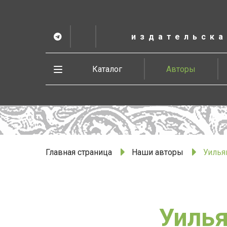
К
основному
содержанию
издательска
Telegram
ВК
в
Vesbook
Развернуть
Каталог
Авторы
меню
Главная страница
Наши авторы
Уилья
Уилья