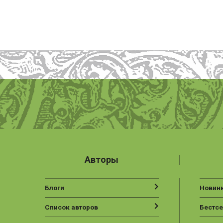
Авторы
Блоги
Новин
Список авторов
Бестс