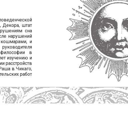
поведенческой
 Декора, штат
арушениям сна
исле нарушений
 кошмарами, и
руководителя
 философии в
лет изучению и
ии расстройств
аша в Чикаго,
тельских работ