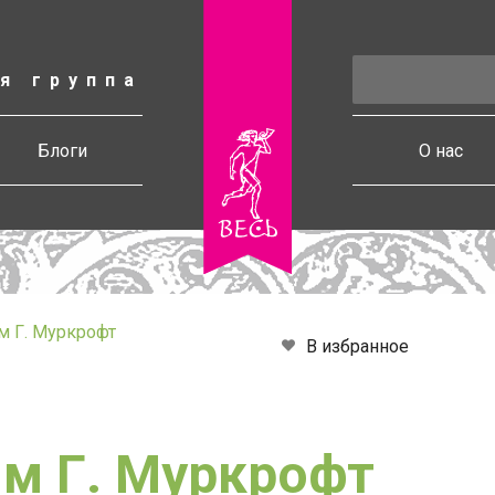
я группа
есь
Блоги
О нас
м Г. Муркрофт
В избранное
м Г. Муркрофт