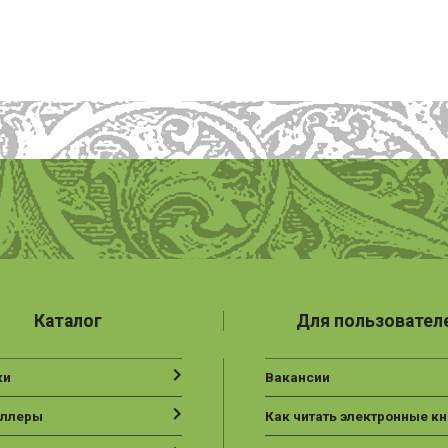
Каталог
Для пользовател
ки
Вакансии
еллеры
Как читать электронные кн