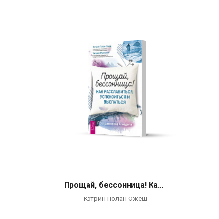
Прощай, бессонница! Как расслабиться, успокоиться и выспаться. Программа на 4 недели
Кэтрин Полан Ожеш