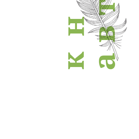
т
н
в
к
а