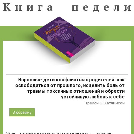
Книга недели
К
н
и
г
а
н
е
д
е
л
и
Взрослые дети конфликтных родителей: как
освободиться от прошлого, исцелить боль от
травмы токсичных отношений и обрести
устойчивую любовь к себе
Трейси С. Хатчинсон
В корзину