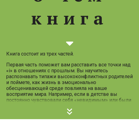
книга
Следующий
слайд
Книга состоит из трех частей.
Первая часть поможет вам расставить все точки над
«i» в отношениях с прошлым. Вы научитесь
распознавать типажи высококонфликтных родителей
и поймете, как жизнь в эмоционально
обесценивающей среде повлияла на ваше
восприятие мира. Например, если в детстве вы
постоянно чувствовали себя «невидимым» или были
вынуждены работать «миротворцем», замирая от
звука поворота ключа в двери, то эта книга написана
специально для вас. Возможно, сегодня вы ловите
себя на том, что берете на себя избыточную
Предыдущи
ответственность, боитесь совершить малейшую
ошибку или не умеете говорить «нет», чувствуя за это