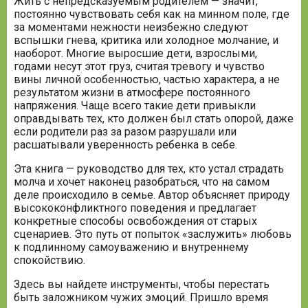
Жить с непредсказуемым родителем — значит,
постоянно чувствовать себя как на минном поле, где
за моментами нежности неизбежно следуют
вспышки гнева, критика или холодное молчание, и
наоборот. Многие выросшие дети, взрослыми,
годами несут этот груз, считая тревогу и чувство
вины личной особенностью, частью характера, а не
результатом жизни в атмосфере постоянного
напряжения. Чаще всего такие дети привыкли
оправдывать тех, кто должен был стать опорой, даже
если родители раз за разом разрушали или
расшатывали уверенность ребенка в себе.
Эта книга — руководство для тех, кто устал страдать
молча и хочет наконец разобраться, что на самом
деле происходило в семье. Автор объясняет природу
высококонфликтного поведения и предлагает
конкретные способы освобождения от старых
сценариев. Это путь от попыток «заслужить» любовь
к подлинному самоуважению и внутреннему
спокойствию.
Здесь вы найдете инструменты, чтобы перестать
быть заложником чужих эмоций. Пришло время