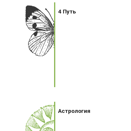
4
Аудиокниги
Путь
4 Путь
Беременность
Бизнес-книги
Детям и родителям
Домашний круг
Духовные практики
Зарубежная литература
Культура
Медицинская литература
Астрология
Наука
Астрология
Нехудожественная литература
Общественные и гуманитарные науки