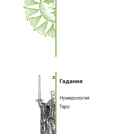
Политика
Психология
Путешествия. Хобби. Спорт
Религия
Спорт
Фантастика
Художественная литература
Гадания
Гадания
Эзотерика
4 Путь
Нумерология
Астрология
Таро
Гадания
Другие духовные практики