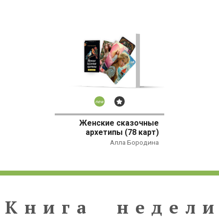
Новинка
Бестселлер
Женские сказочные
архетипы (78 карт)
Алла Бородина
Книга недели
К
н
и
г
а
н
е
д
е
л
и