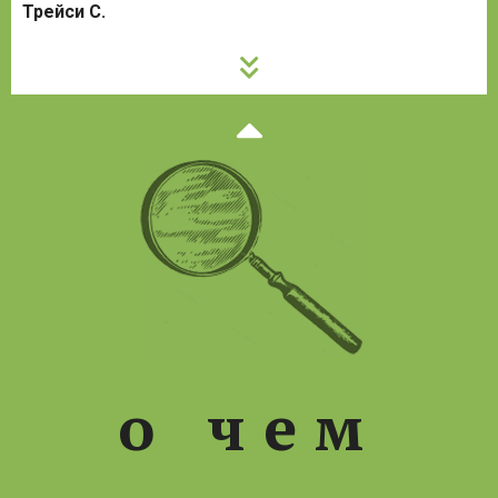
Трейси С.
Предыдущи
слайд
о чем