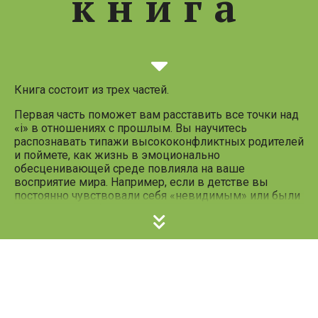
книга
Следующий
слайд
Книга состоит из трех частей.
Первая часть поможет вам расставить все точки над
«i» в отношениях с прошлым. Вы научитесь
распознавать типажи высококонфликтных родителей
и поймете, как жизнь в эмоционально
обесценивающей среде повлияла на ваше
восприятие мира. Например, если в детстве вы
постоянно чувствовали себя «невидимым» или были
вынуждены работать «миротворцем», замирая от
звука поворота ключа в двери, то эта книга написана
специально для вас. Возможно, сегодня вы ловите
себя на том, что берете на себя избыточную
Предыдущи
ответственность, боитесь совершить малейшую
ошибку или не умеете говорить «нет», чувствуя за это
слайд
испепеляющую вину. Причина в том, что вы
привыкли подстраиваться под непредсказуемые
реакции родителей, и эти старые защитные