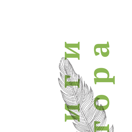
и
а
р
г
о
и
т