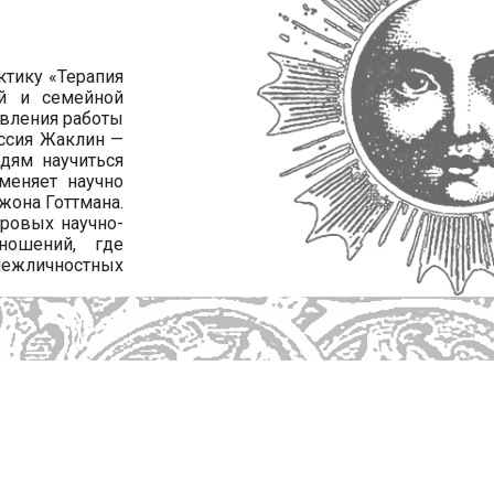
книги автора
ктику «Терапия
ой и семейной
авления работы
иссия Жаклин —
дям научиться
меняет научно
жона Готтмана.
ировых научно-
ношений, где
межличностных