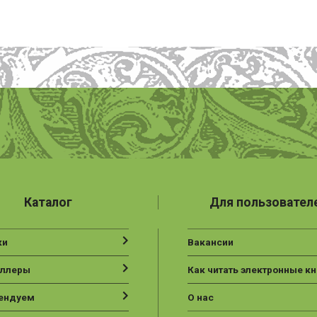
Каталог
Для пользовател
ки
Вакансии
еллеры
Как читать электронные кн
ендуем
О нас