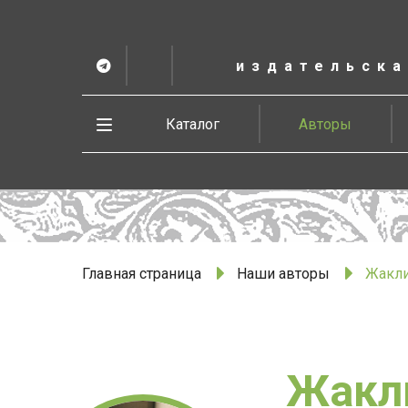
К
основному
содержанию
издательска
Telegram
ВК
в
Vesbook
Развернуть
Каталог
Авторы
меню
Главная страница
Наши авторы
Жакли
Жакл