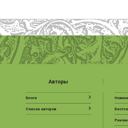
Авторы
Блоги
Новин
Список авторов
Бестс
Реком