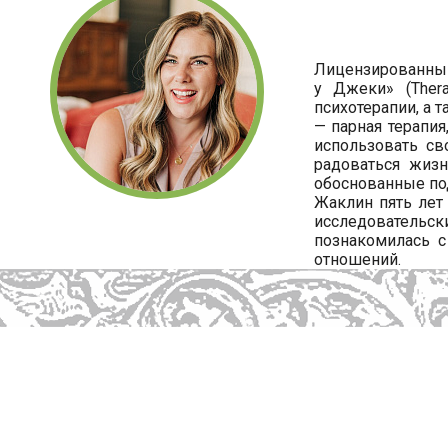
Лицензированный 
у Джеки» (Ther
психотерапии, а 
— парная терапия
использовать св
радоваться жизн
обоснованные по
Жаклин пять лет
исследователь
познакомилась 
отношений.