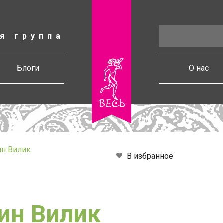
я группа
есь
Блоги
О нас
н Вилик
В избранное
ин Вилик