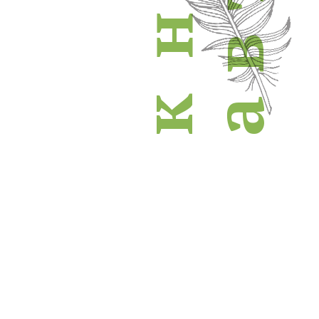
н
в
к
а