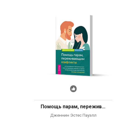
Рекомендуем
Помощь парам, переживающим конфликты: использование эмоционально-фокусированной терапии и теории привязанности для построения прочных отношений
Дженнин Эстес Пауэлл