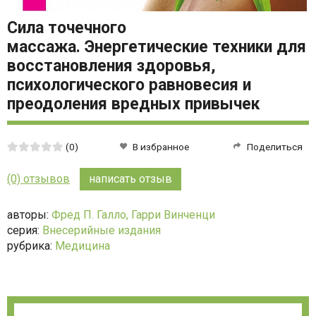
Сила точечного
массажа. Энергетические техники для
восстановления здоровья,
психологического равновесия и
преодоления вредных привычек
Средняя
(0)
В избранное
Поделиться
оценка:
0
(0) отзывов
написать отзыв
из
5
авторы:
Фред П. Галло,
Гарри Винченци
серия:
Внесерийные издания
рубрика:
Медицина