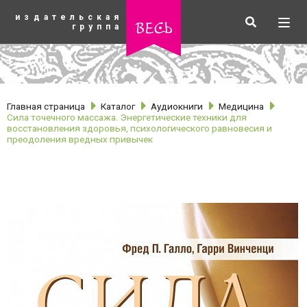
К
издательская
основному
Искать
Разв
весь
группа
содержанию
мен
Главная страница
Каталог
Аудиокниги
Медицина
Сила точечного массажа. Энергетические техники для
восстановления здоровья, психологического равновесия и
преодоления вредных привычек
рубрики