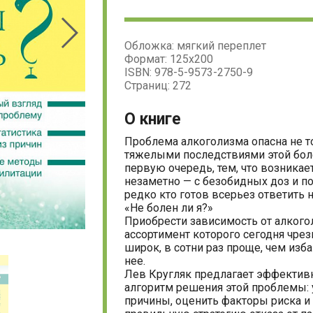
Средняя
(0)
В избранное
Под
оценка:
0
(0) отзывов
написать отзыв
из
5
автор:
Лев Кругляк
серия:
Внесерийные издания
рубрика:
Медицина
Обложка: мягкий переплет
Формат: 125х200
ISBN: 978-5-9573-2750-9
Страниц: 272
О книге
Проблема алкоголизма опасна не т
тяжелыми последствиями этой боле