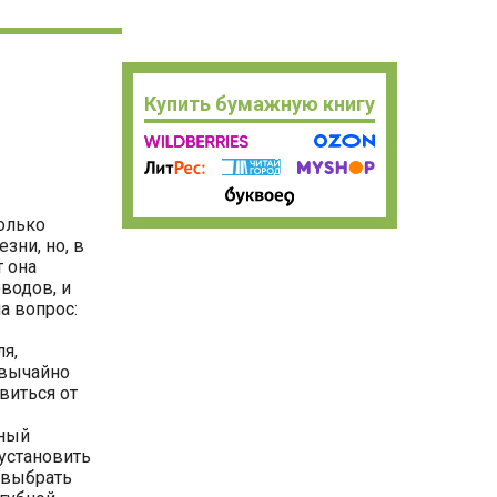
елиться
Купить бумажную книгу
олько
зни, но, в