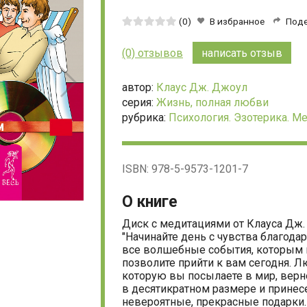
Средняя
(0)
В избранное
Под
оценка:
0
(0) отзывов
написать отзыв
из
5
автор:
Клаус Дж. Джоул
серия:
Жизнь, полная любви
рубрика:
Психология. Эзотерика. М
ISBN: 978-5-9573-1201-7
О книге
Диск с медитациями от Клауса Дж.
"Начинайте день с чувства благодар
все волшебные события, которым
позволите прийти к вам сегодня. Л
которую вы посылаете в мир, верн
в десятикратном размере и принесе
невероятные, прекрасные подарки