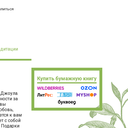
елиться
едитации
Купить бумажную книгу
 Джоула.
ности за
 вы
юбовь,
ется к вам
т с собой
. Подарки