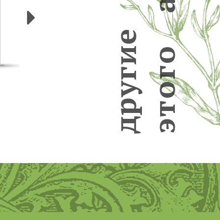
а
Следующие
е
и
о
г
г
у
о
р
т
д
э