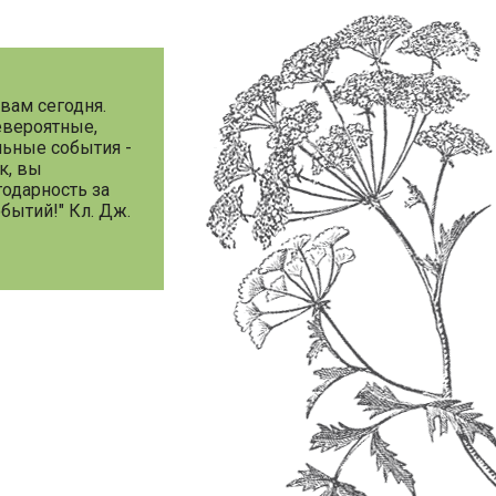
другие книги этого автора
вам сегодня.
евероятные,
ьные события -
к, вы
годарность за
бытий!" Кл. Дж.