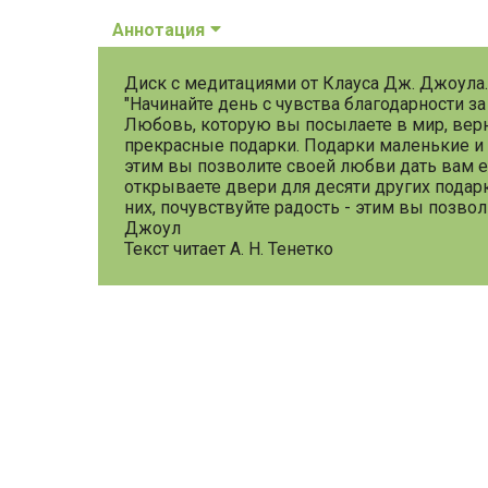
Аннотация
Диск с медитациями от Клауса Дж. Джоула.
"Начинайте день с чувства благодарности з
Любовь, которую вы посылаете в мир, верн
прекрасные подарки. Подарки маленькие и
этим вы позволите своей любви дать вам 
открываете двери для десяти других подарк
них, почувствуйте радость - этим вы позв
Джоул
Текст читает А. Н. Тенетко