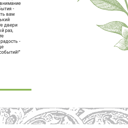
 внимание
ытия -
ать вам
ький
те двери
й раз,
те
 радость -
ще
событий!"