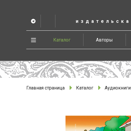
К
основному
содержанию
издательска
Telegram
ВК
в
Vesbook
Развернуть
Каталог
Авторы
меню
Главная страница
Каталог
Аудиокниги