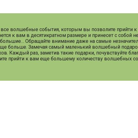
а все волшебные события, которым вы позволите прийти к 
ется к вам в десятикратном размере и принесет с собой н
 большие… Обращайте внимание даже на самые незначител
еще больше. Замечая самый маленький волшебный подаро
ов. Каждый раз, заметив такие подарки, почувствуйте бла
олите прийти к вам еще большему количеству волшебных со