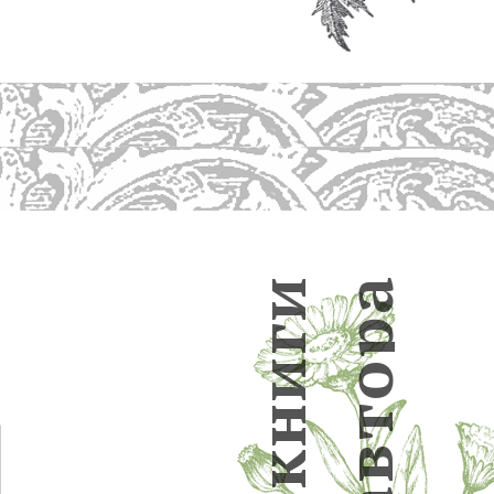
а
и
р
г
и
о
н
т
в
к