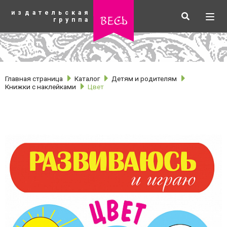
К
издательская
основному
Искать
Разв
весь
группа
содержанию
мен
Главная страница
Каталог
Детям и родителям
Книжки с наклейками
Цвет
рубрики