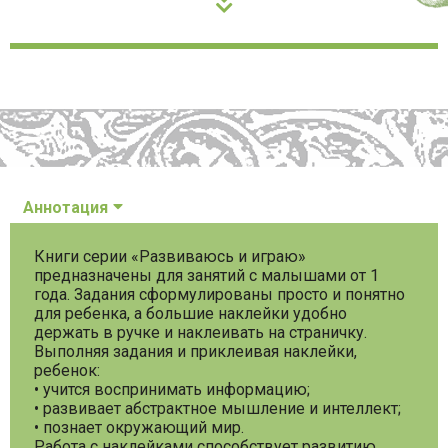
Аннотация
Книги серии «Развиваюсь и играю»
предназначены для занятий с малышами от 1
года. Задания сформулированы просто и понятно
для ребенка, а большие наклейки удобно
держать в ручке и наклеивать на страничку.
Выполняя задания и приклеивая наклейки,
ребенок:
• учится воспринимать информацию;
• развивает абстрактное мышление и интеллект;
• познает окружающий мир.
Работа с наклейками способствует развитию