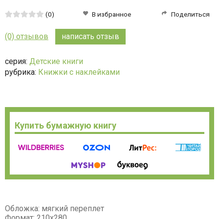
Средняя
(0)
В избранное
Поделиться
оценка:
0
(0) отзывов
написать отзыв
из
5
серия:
Детские книги
рубрика:
Книжки с наклейками
Купить бумажную книгу
Обложка: мягкий переплет
Формат: 210х280