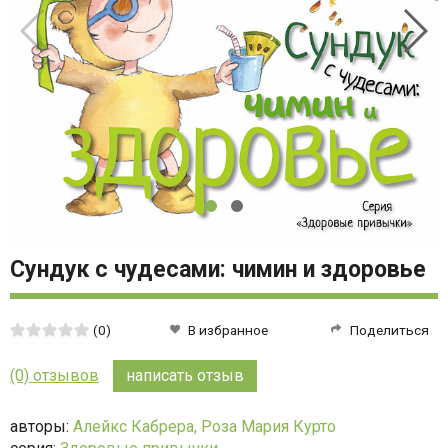
Сундук с чудесами: чимин и здоровье
Средняя
(0)
В избранное
Поделиться
оценка:
0
(0) отзывов
написать отзыв
из
5
авторы:
Алейкс Кабрера,
Роза Мария Курто