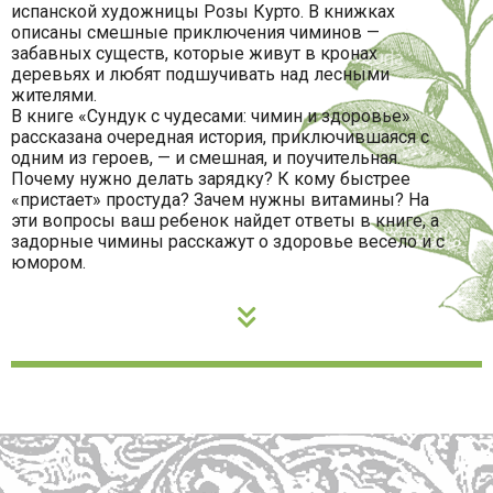
испанской художницы Розы Курто. В книжках
описаны смешные приключения чиминов —
забавных существ, которые живут в кронах
деревьях и любят подшучивать над лесными
жителями.
В книге «Сундук с чудесами: чимин и здоровье»
рассказана очередная история, приключившаяся с
одним из героев, — и смешная, и поучительная.
Почему нужно делать зарядку? К кому быстрее
«пристает» простуда? Зачем нужны витамины? На
эти вопросы ваш ребенок найдет ответы в книге, а
задорные чимины расскажут о здоровье весело и с
юмором.