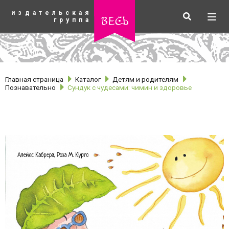
К
издательская
основному
Искать
Разв
весь
группа
содержанию
мен
Главная страница
Каталог
Детям и родителям
Познавательно
Сундук с чудесами: чимин и здоровье
рубрики