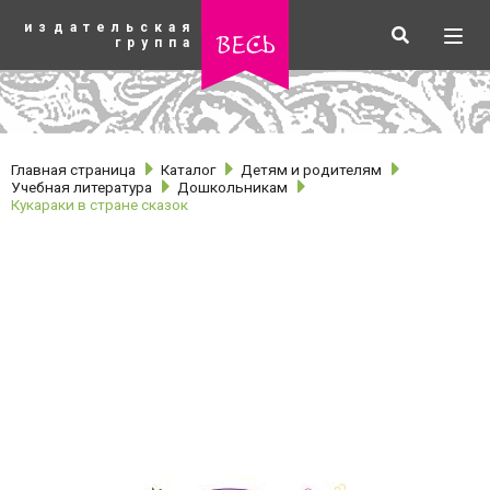
К
издательская
основному
Искать
Разв
весь
группа
содержанию
мен
Главная страница
Каталог
Детям и родителям
Учебная литература
Дошкольникам
Кукараки в стране сказок
рубрики