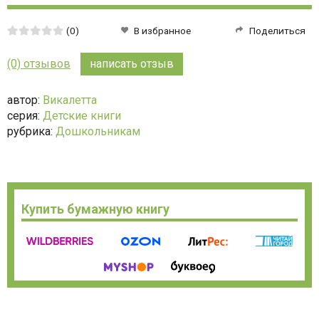
Средняя
(0)
В избранное
Поделиться
оценка:
0
(0) отзывов
написать отзыв
из
5
автор:
Викалетта
серия:
Детские книги
рубрика:
Дошкольникам
Купить бумажную книгу