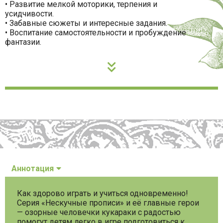
• Развитие мелкой моторики, терпения и
усидчивости.
• Забавные сюжеты и интересные задания.
• Воспитание самостоятельности и пробуждение
фантазии.
Аннотация
Как здорово играть и учиться одновременно!
Серия «Нескучные прописи» и её главные герои
— озорные человечки кукараки с радостью
помогут детям легко в игре подготовиться к