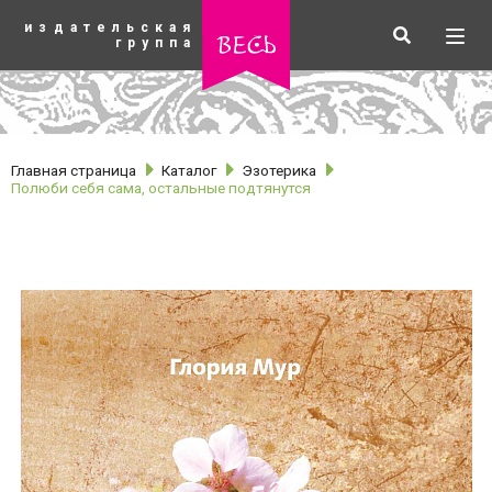
К
издательская
основному
Искать
Разв
весь
группа
содержанию
мен
Главная страница
Каталог
Эзотерика
Полюби себя сама, остальные подтянутся
рубрики