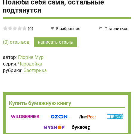
Полюби себя сама, остальные
подтянутся
Средняя
(0)
В избранное
Поделиться
оценка:
0
(0) отзывов
написать отзыв
из
5
автор:
Глория Мур
серия:
Чародейка
рубрика:
Эзотерика
Купить бумажную книгу