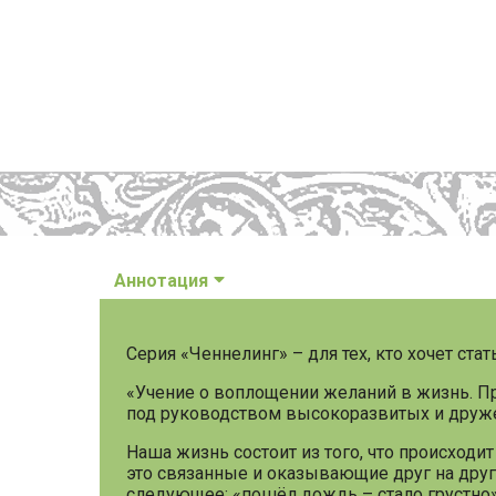
Аннотация
Серия «Ченнелинг» – для тех, кто хочет стат
«Учение о воплощении желаний в жизнь. Про
под руководством высокоразвитых и дружес
Наша жизнь состоит из того, что происходит 
это связанные и оказывающие друг на друга
следующее: «пошёл дождь – стало грустно»,