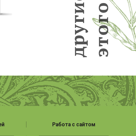
и
о
г
г
у
о
р
т
д
э
ей
Работа с сайтом