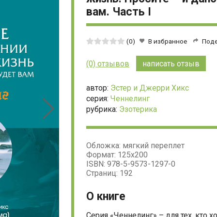
вам. Часть I
Средняя
(0)
В избранное
Под
оценка:
0
(0) отзывов
написать отзыв
из
5
автор:
Эстер и Джерри Хикс
серия:
Ченнелинг
рубрика:
Эзотерика
Обложка: мягкий переплет
Формат: 125х200
ISBN: 978-5-9573-1297-0
Страниц: 192
О книге
Серия «Ченнелинг» – для тех, кто хо