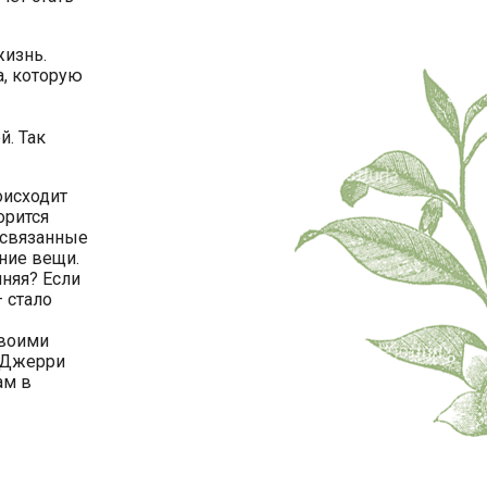
жизнь.
а, которую
. Так
оисходит
орится
о связанные
ние вещи.
нняя? Если
 стало
своими
и Джерри
ам в