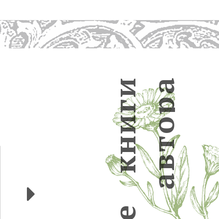
и
а
р
г
и
о
н
т
в
к
а
Следующие
е