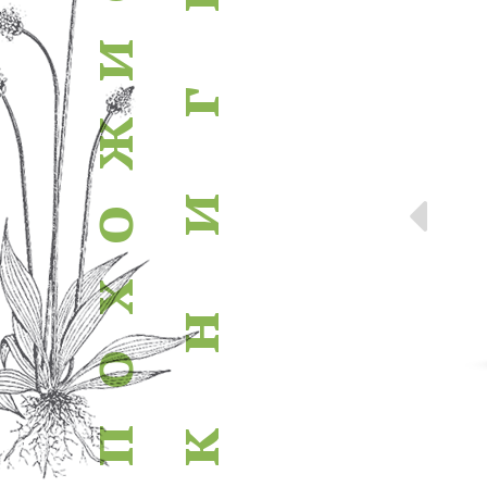
похожие книги
и
г
ж
Пр
и
о
х
н
о
п
к