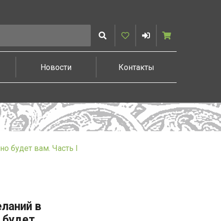
Искать
Избранное
Войти
Корзина
Новости
Контакты
о будет вам. Часть I
ланий в
о будет