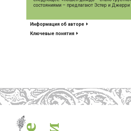
состояниями – предлагают Эстер и Джерри Х
Информация об авторе
Ключевые понятия
е
и