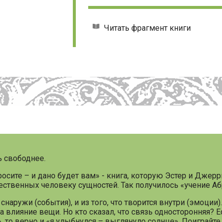
Читать фрагмент книги
ь свободнее.
сите – и дано будет вам» - книга, которую Эстер и Джерр
твенных человеку сущностей. Так получилось «учение Абр
снаружи (события), и из того, что творится внутри (эмоции)
 влияние вещи. Но кто сказал, что связь односторонняя? 
 то верно и «я улыбнулся – выглянуло солнце». Поиграйте