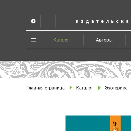
К
основному
содержанию
издательска
Telegram
ВК
в
Vesbook
Развернуть
Каталог
Авторы
меню
Главная страница
Каталог
Эзотерика