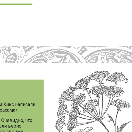
и Хикс написали
ахама»...
. Очевидно, что
Если верно
 со своими