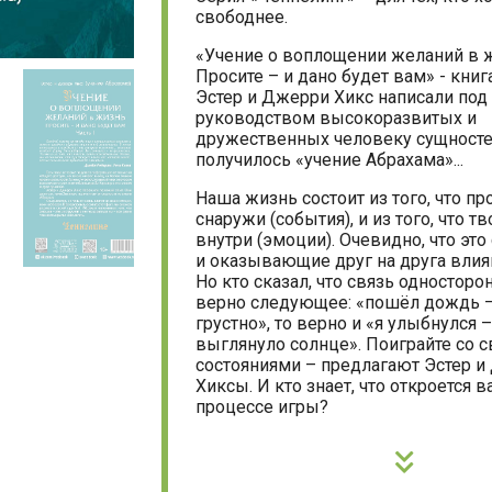
свободнее.
«Учение о воплощении желаний в 
Просите – и дано будет вам» - книг
Эстер и Джерри Хикс написали под
руководством высокоразвитых и
дружественных человеку сущностей
получилось «учение Абрахама»...
Наша жизнь состоит из того, что пр
снаружи (события), и из того, что тв
внутри (эмоции). Очевидно, что эт
и оказывающие друг на друга влия
Но кто сказал, что связь односторо
верно следующее: «пошёл дождь –
грустно», то верно и «я улыбнулся –
выглянуло солнце». Поиграйте со 
состояниями – предлагают Эстер 
Хиксы. И кто знает, что откроется в
процессе игры?