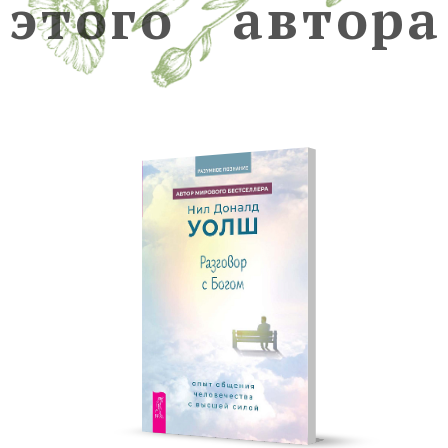
э
т
о
г
о
а
в
т
о
р
а