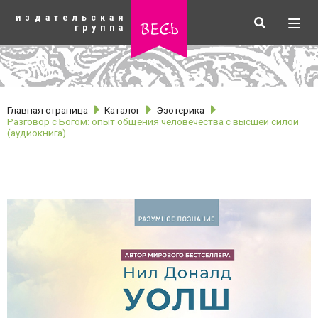
К
издательская
основному
Искать
Разв
весь
группа
содержанию
мен
Главная страница
Каталог
Эзотерика
Разговор с Богом: опыт общения человечества с высшей силой
(аудиокнига)
рубрики