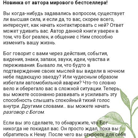
Новинка от автора мирового бестселлера!
Вы когда-нибудь задавались вопросом, существует
ли высшая сила, и если да, то вас, скорее всего,
интересует, как начать контактировать с ней? Ответ
может удивить вас. Автор данной книги уверен в
том, что Бог реален, и общение с Ним способно
изменить вашу жизнь.
Бог говорит с вами через действия, события,
видения, знаки, запахи, звуки, идеи, чувства и
переживания. Бывало ли, что будто в
подтверждение своих мыслей вы видели в ночном
небе падающую звезду? Или чудесным образом
избегали автомобильной аварии? Что-то словно
вело и оберегало вас в сложной ситуации. Теперь
вы можете осознанно развивать и усиливать эту
способность слышать спокойный тихий голос
внутри. Другими словами... вы можете начать
разговор с Богом
.
Если вы это сделаете, то обнаружите, что Бог
никогда не покидал вас. Он просто ждал, пока вы
обратитесь к Нему. После чего вы откроете для себя