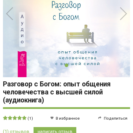
Разговор с Богом: опыт общения
человечества с высшей силой
(аудиокнига)
Средняя
(1)
В избранное
Поделиться
оценка:
5
(1) отзывов
написать отзыв
из