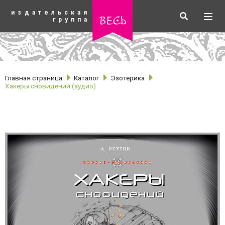
К
издательская
основному
Искать
Разв
весь
группа
содержанию
мен
Главная страница
Каталог
Эзотерика
Хакеры сновидений (аудио)
рубрики