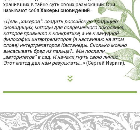
хранивших в тайне суть своих разысканий. Они
называют себя
Хакеры сновидений
.
«Цель „хакеров“: создать российскую традицию
сновидящих, методы для современного поколения,
которое привыкло к конкретике, а не к занудной
философии интертрепаторов (я настаиваю на этом
слове) интертрепаторов Кастанеды. Сколько можно
высасывать бред из пальца?.. Мы послали
„авторитетов“ в сад. И начали гнуть свою линию.
Этот метод дал нам результаты…»
(Сергей Изриги).