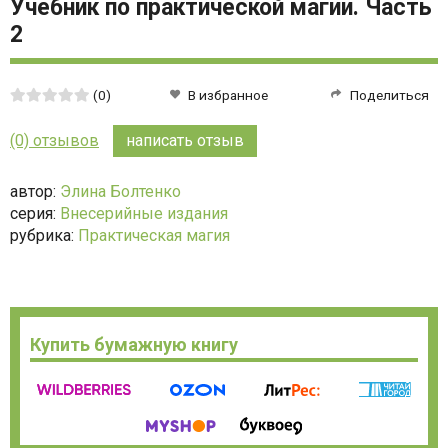
Учебник по практической магии. Часть
2
Средняя
(0)
В избранное
Поделиться
оценка:
0
(0) отзывов
написать отзыв
из
5
автор:
Элина Болтенко
серия:
Внесерийные издания
рубрика:
Практическая магия
Купить бумажную книгу