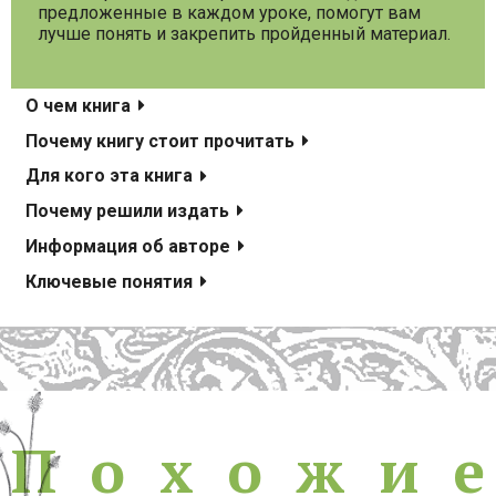
предложенные в каждом уроке, помогут вам
лучше понять и закрепить пройденный материал.
О чем книга
Почему книгу стоит прочитать
Для кого эта книга
Почему решили издать
Информация об авторе
Ключевые понятия
Похожие книги
П
о
х
о
ж
и
е