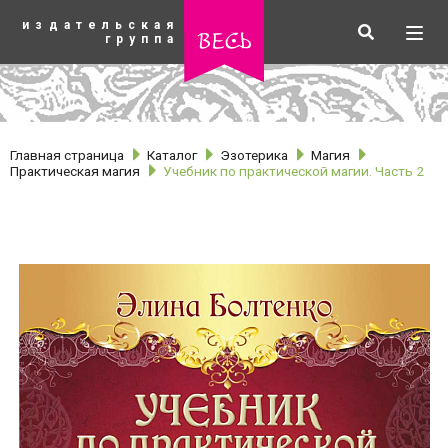
К
издательская
основному
Искать
Разв
весь
группа
содержанию
мен
Главная страница
Каталог
Эзотерика
Магия
Практическая магия
Учебник по практической магии. Часть 2
рубрики