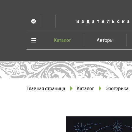
К
основному
содержанию
издательска
Telegram
ВК
в
Vesbook
Развернуть
Каталог
Авторы
меню
Главная страница
Каталог
Эзотерика