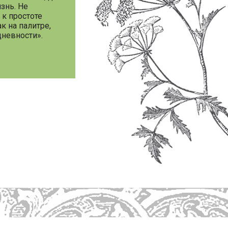
знь. Не
 к простоте
к на палитре,
невности».