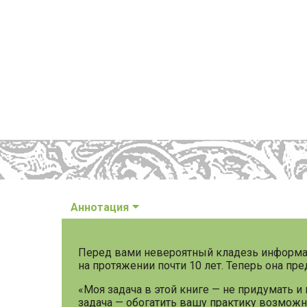
Аннотация
Перед вами невероятный кладезь информац
на протяжении почти 10 лет. Теперь она пр
«Моя задача в этой книге — не придумать и
задача — обогатить вашу практику возможн