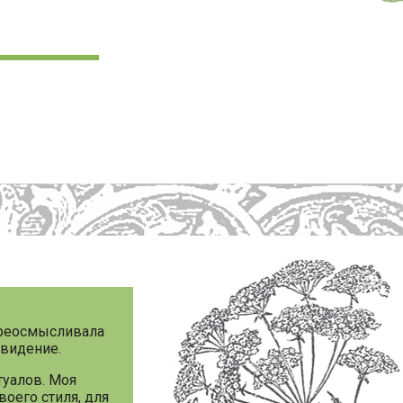
ереосмысливала
 видение.
туалов. Моя
оего стиля, для