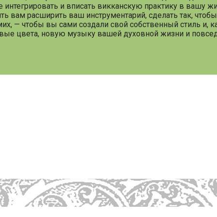
е интегрировать и вписать викканскую практику в вашу жи
ить вам расширить ваш инструментарий, сделать так, чтобы
х, — чтобы вы сами создали свой собственный стиль и, ка
вые цвета, новую музыку вашей духовной жизни и повсед