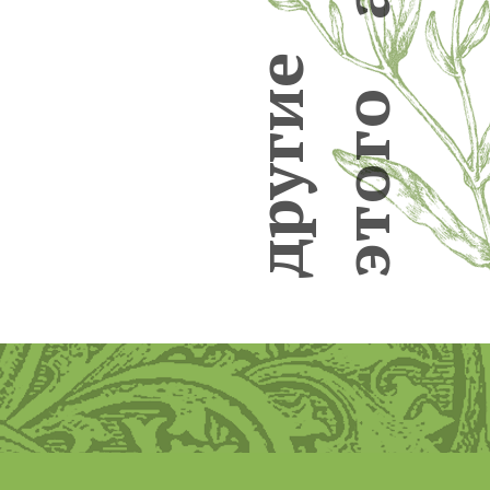
а
е
и
о
г
г
у
о
р
т
д
э