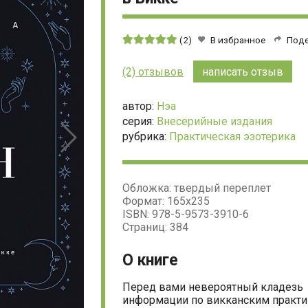
Средняя
(2)
В избранное
Под
оценка:
5
(2) отзывов
написать отзыв
из
5
автор:
Нэа
серия:
Внесерийные издания
рубрика:
Практическая эзотерика
Обложка: твердый переплет
Формат: 165х235
ISBN: 978-5-9573-3910-6
Страниц: 384
О книге
Перед вами невероятный кладезь
информации по викканским практи