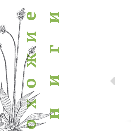
похожие книги
и
е
и
г
ж
Пр
и
о
х
н
о