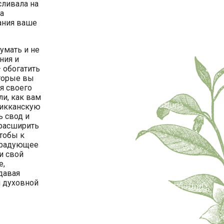
сливала на
на
нания ваше
умать и не
ния и
 обогатить
торые вы
я своего
ли, как вам
викканскую
ь свод и
 расширить
чтобы к
 радующее
и свой
е,
давая
 духовной