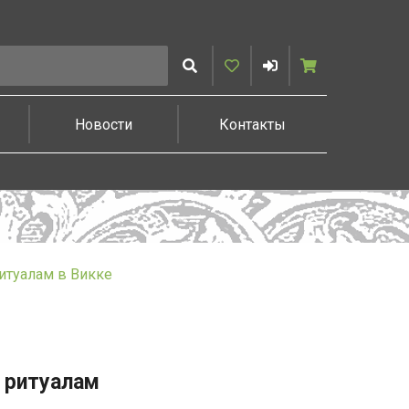
Искать
Избранное
Войти
Корзина
Новости
Контакты
ритуалам в Викке
о ритуалам