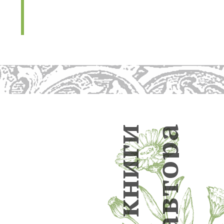
и
а
р
г
и
о
н
т
в
к