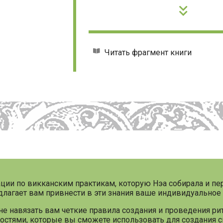
Читать фрагмент книги
ии по викканским практикам, которую Нэа собирала и п
едлагает вам привнести в эти знания ваше индивидуальное
 не навязать вам четкие правила создания и проведения ри
остями, которые вы сможете использовать для создания св