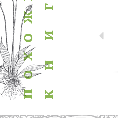
г
ж
Пр
и
о
х
н
о
п
к