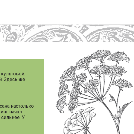
а культовой.
й. Здесь же
сана настолько
инг начал
 сильнее. У