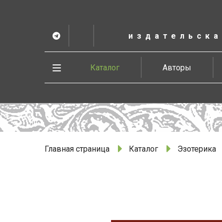
К
основному
содержанию
издательска
Telegram
ВК
в
Vesbook
Развернуть
Каталог
Авторы
меню
Главная страница
Каталог
Эзотерика