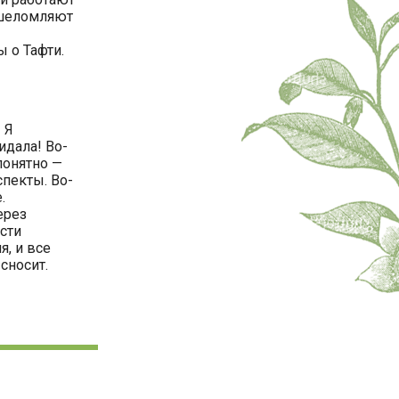
ошеломляют
 о Тафти.
 Я
идала! Во-
понятно —
спекты. Во-
.
ерез
сти
я, и все
сносит.