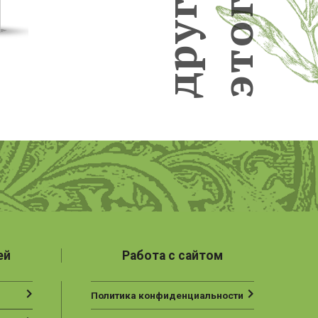
г
г
у
о
р
т
д
э
ей
Работа с сайтом
Политика конфиденциальности