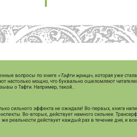
ленные вопросы по книге
«Тафти жрица»
, которая уже стал
тают настолько мощно, что буквально ошеломляют читателе
зывы о Тафти. Например, такой…
лько сильного эффекта не ожидала! Во-первых, книга напи
нспекты. Во-вторых, действует намного сильнее. Трансерф
 же реальности действует каждый раз в течение дня, и все