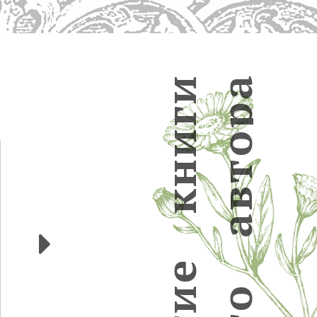
и
а
р
г
и
о
н
т
в
к
а
Следующие
е
и
о