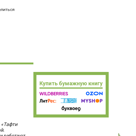
елиться
Купить бумажную книгу
е
«Тафти
й.
ти работают