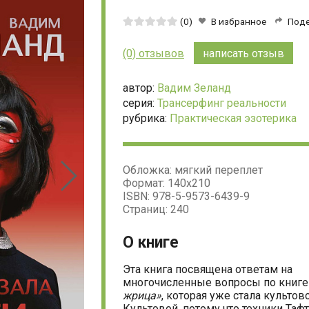
Средняя
(0)
В избранное
Под
оценка:
0
(0) отзывов
написать отзыв
из
5
автор:
Вадим Зеланд
серия:
Трансерфинг реальности
рубрика:
Практическая эзотерика
Обложка: мягкий переплет
Формат: 140х210
ISBN: 978-5-9573-6439-9
Страниц: 240
О книге
Эта книга посвящена ответам на
многочисленные вопросы по книг
жрица»
, которая уже стала культово
Культовой, потому что техники Таф