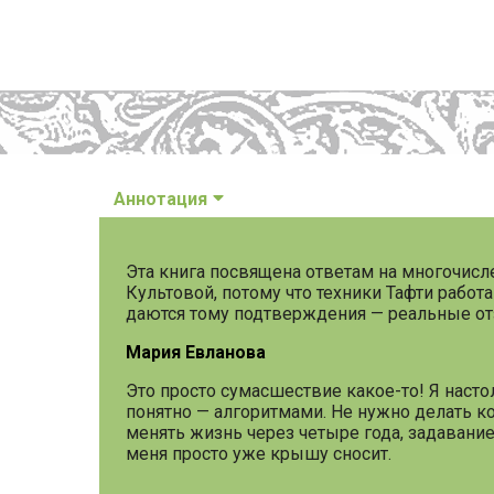
Аннотация
Эта книга посвящена ответам на многочис
Культовой, потому что техники Тафти рабо
даются тому подтверждения — реальные от
Мария Евланова
Это просто сумасшествие какое-то! Я насто
понятно — алгоритмами. Не нужно делать ко
менять жизнь через четыре года, задавание
меня просто уже крышу сносит.