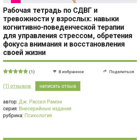
Рабочая тетрадь по СДВГ и
тревожности у взрослых: навыки
когнитивно-поведенческой терапии
для управления стрессом, обретения
фокуса внимания и восстановления
своей жизни
Средняя
(1)
В избранное
Поделиться
оценка:
5
(1) отзывов
написать отзыв
из
5
автор:
Дж. Рассел Рамзи
серия:
Внесерийные издания
рубрика:
Психология