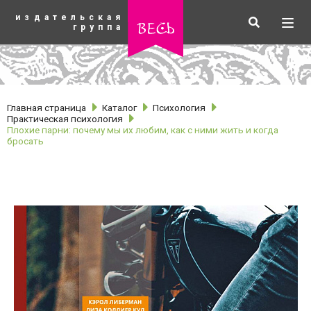
К
издательская
основному
Искать
Разв
весь
группа
содержанию
мен
Главная страница
Каталог
Психология
Практическая психология
Плохие парни: почему мы их любим, как с ними жить и когда
бросать
рубрики