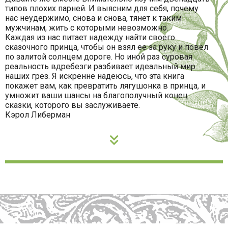
типов плохих парней. И выясним для себя, почему
нас неудержимо, снова и снова, тянет к таким
мужчинам, жить с которыми невозможно.
Каждая из нас питает надежду найти своего
сказочного принца, чтобы он взял ее за руку и повел
по залитой солнцем дороге. Но иной раз суровая
реальность вдребезги разбивает идеальный мир
наших грез. Я искренне надеюсь, что эта книга
покажет вам, как превратить лягушонка в принца, и
умножит ваши шансы на благополучный конец
сказки, которого вы заслуживаете.
Кэрол Либерман