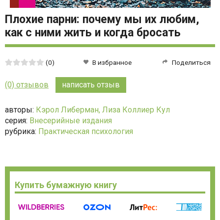
Плохие парни: почему мы их любим,
как с ними жить и когда бросать
Средняя
(0)
В избранное
Поделиться
оценка:
0
(0) отзывов
написать отзыв
из
5
авторы:
Кэрол Либерман,
Лиза Коллиер Кул
серия:
Внесерийные издания
рубрика:
Практическая психология
Купить бумажную книгу