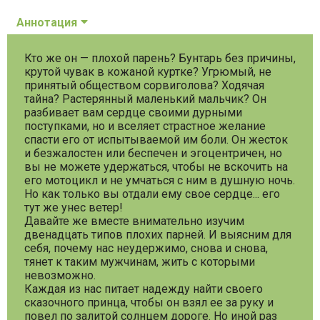
Аннотация
Кто же он — плохой парень? Бунтарь без причины,
крутой чувак в кожаной куртке? Угрюмый, не
принятый обществом сорвиголова? Ходячая
тайна? Растерянный маленький мальчик? Он
разбивает вам сердце своими дурными
поступками, но и вселяет страстное желание
спасти его от испытываемой им боли. Он жесток
и безжалостен или беспечен и эгоцентричен, но
вы не можете удержаться, чтобы не вскочить на
его мотоцикл и не умчаться с ним в душную ночь.
Но как только вы отдали ему свое сердце... его
тут же унес ветер!
Давайте же вместе внимательно изучим
двенадцать типов плохих парней. И выясним для
себя, почему нас неудержимо, снова и снова,
тянет к таким мужчинам, жить с которыми
невозможно.
Каждая из нас питает надежду найти своего
сказочного принца, чтобы он взял ее за руку и
повел по залитой солнцем дороге. Но иной раз