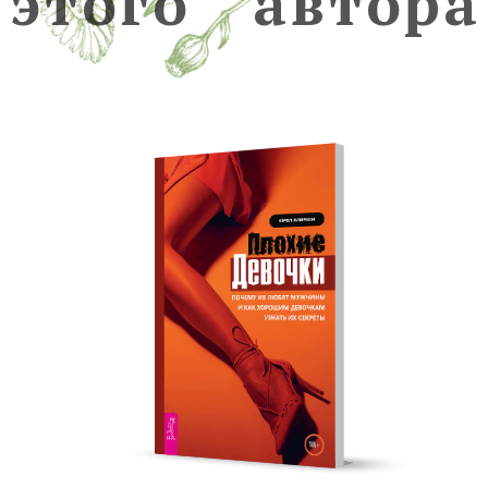
э
т
о
г
о
а
в
т
о
р
а