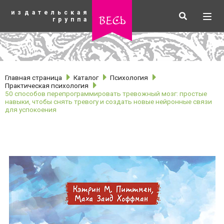
К
издательская
основному
Искать
Разв
весь
группа
содержанию
мен
Главная страница
Каталог
Психология
Практическая психология
50 способов перепрограммировать тревожный мозг: простые
навыки, чтобы снять тревогу и создать новые нейронные связи
для успокоения
рубрики