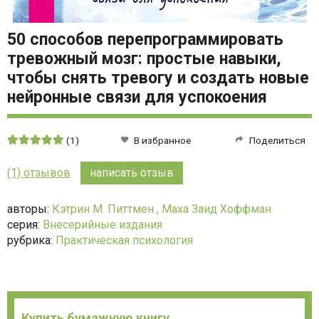
50 способов перепрограммировать
тревожный мозг: простые навыки,
чтобы снять тревогу и создать новые
нейронные связи для успокоения
Средняя
(1)
В избранное
Поделиться
оценка:
5
(1) отзывов
написать отзыв
из
5
авторы:
Кэтрин М. Питтмен ,
Маха Заид Хоффман
серия:
Внесерийные издания
рубрика:
Практическая психология
Купить бумажную книгу