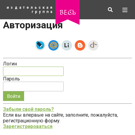
К
издательская
основному
Искать
Разв
весь
группа
содержанию
мен
Авторизация
Логин
Пароль
Запомнить
меня
Забыли свой пароль?
на
Если вы впервые на сайте, заполните, пожалуйста,
рубрики
этом
регистрационную форму.
компьютере
Зарегистрироваться