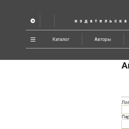
К
основному
содержанию
издательска
Telegram
ВК
в
Vesbook
Развернуть
Каталог
Авторы
меню
А
Ло
Па