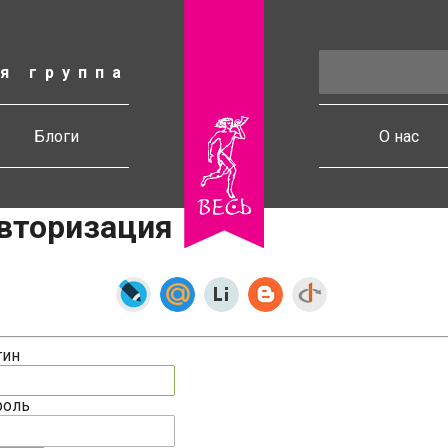
я группа
есь
Блоги
О нас
вторизация
гин
роль