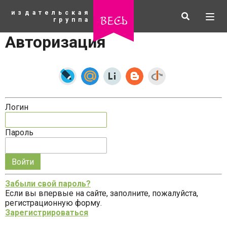
К
издательская
основному
Искать
Разв
весь
группа
содержанию
мен
Авторизация
Логин
Пароль
Запомнить
меня
Забыли свой пароль?
на
Если вы впервые на сайте, заполните, пожалуйста,
рубрики
этом
регистрационную форму.
компьютере
Зарегистрироваться