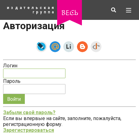
К
издательская
основному
Искать
Разв
весь
группа
содержанию
мен
Авторизация
Логин
Пароль
Запомнить
меня
Забыли свой пароль?
на
Если вы впервые на сайте, заполните, пожалуйста,
рубрики
этом
регистрационную форму.
компьютере
Зарегистрироваться