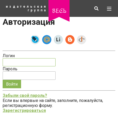
К
издательская
основному
Искать
Разв
весь
группа
содержанию
мен
Авторизация
Логин
Пароль
Запомнить
меня
Забыли свой пароль?
на
Если вы впервые на сайте, заполните, пожалуйста,
рубрики
этом
регистрационную форму.
компьютере
Зарегистрироваться