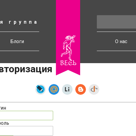
я группа
есь
Блоги
О нас
вторизация
гин
роль