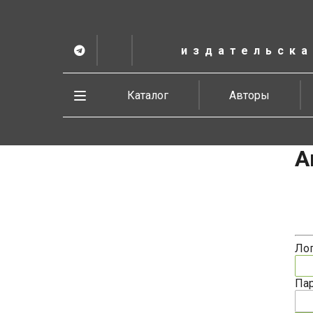
К
основному
содержанию
издательска
Telegram
ВК
в
Vesbook
Развернуть
Каталог
Авторы
меню
А
Ло
Па