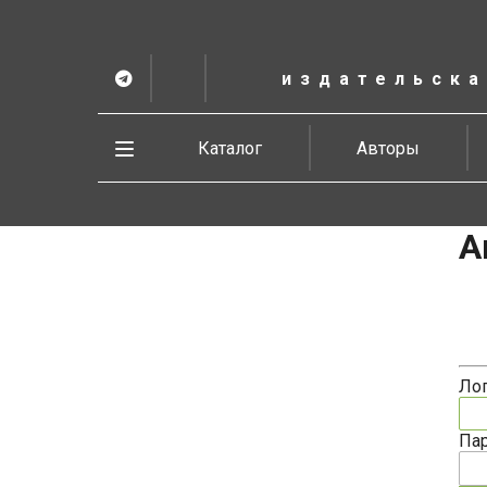
К
основному
содержанию
издательска
Telegram
ВК
в
Vesbook
Развернуть
Каталог
Авторы
меню
А
Ло
Па