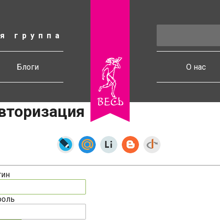
я группа
есь
Блоги
О нас
вторизация
гин
роль