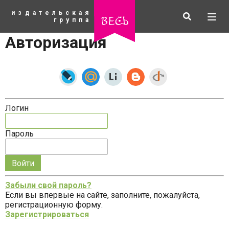
К
издательская
основному
Искать
Разв
весь
группа
содержанию
мен
Авторизация
Логин
Пароль
Запомнить
меня
Забыли свой пароль?
на
Если вы впервые на сайте, заполните, пожалуйста,
рубрики
этом
регистрационную форму.
компьютере
Зарегистрироваться