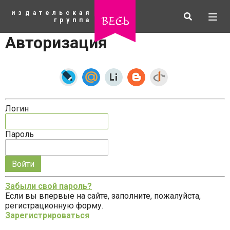
К
издательская
основному
Искать
Разв
весь
группа
содержанию
мен
Авторизация
Логин
Пароль
Запомнить
меня
Забыли свой пароль?
на
Если вы впервые на сайте, заполните, пожалуйста,
рубрики
этом
регистрационную форму.
компьютере
Зарегистрироваться