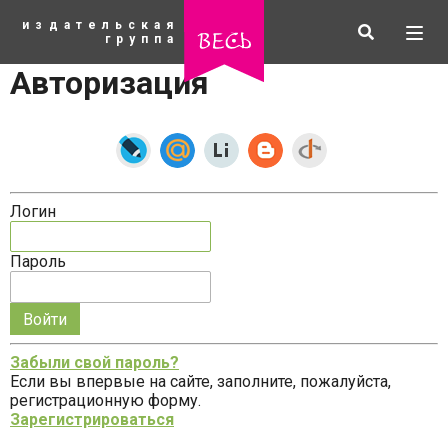
К
издательская
основному
Искать
Разв
весь
группа
содержанию
мен
Авторизация
Логин
Пароль
Запомнить
меня
Забыли свой пароль?
на
Если вы впервые на сайте, заполните, пожалуйста,
рубрики
этом
регистрационную форму.
компьютере
Зарегистрироваться