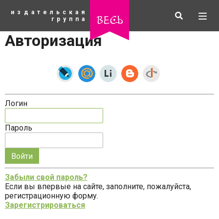
К
издательская
основному
Искать
Разв
весь
группа
содержанию
мен
Авторизация
Логин
Пароль
Запомнить
меня
Забыли свой пароль?
на
Если вы впервые на сайте, заполните, пожалуйста,
рубрики
этом
регистрационную форму.
компьютере
Зарегистрироваться