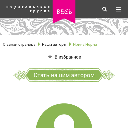
К
издательская
основному
Искать
Разв
весь
группа
содержанию
мен
Главная страница
Наши авторы
Ирина Норна
В избранное
Стать нашим автором
рубрики