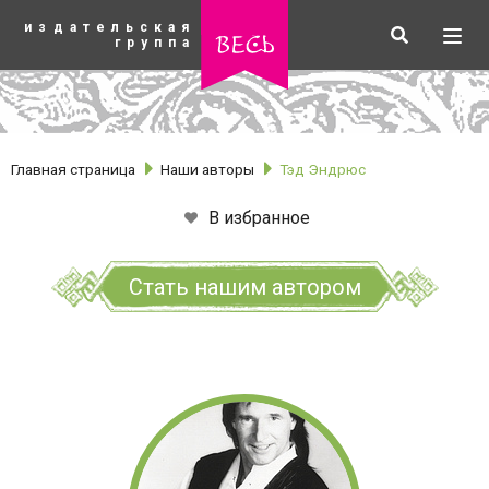
К
издательская
основному
Искать
Разв
весь
группа
содержанию
мен
Главная страница
Наши авторы
Тэд Эндрюс
В избранное
Стать нашим автором
рубрики