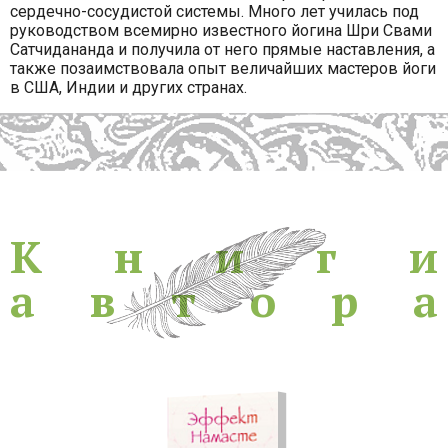
сердечно-сосудистой системы. Много лет училась под
руководством всемирно известного йогина Шри Свами
Сатчидананда и получила от него прямые наставления, а
также позаимствовала опыт величайших мастеров йоги
в США, Индии и других странах.
Книги
К
н
и
г
и
а
в
т
о
р
а