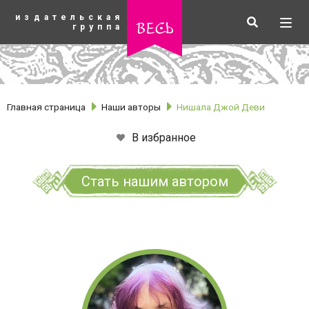
К
издательская
основному
Искать
Разв
весь
группа
содержанию
мен
Главная страница
Наши авторы
Нишала Джой Деви
В избранное
Стать нашим автором
рубрики