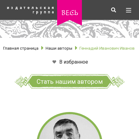
К
издательская
основному
Искать
Разв
весь
группа
содержанию
мен
Главная страница
Наши авторы
Геннадий Иванович Иванов
В избранное
Стать нашим автором
рубрики