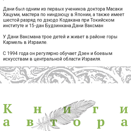
Дани был одним из первых учеников доктора Масаки
Хацуми, мастера по ниндзюцу в Японии, а также имеет
шестой разряд по дзюдо Кодакана при Токийском
институте и 15-дан Будзинкана.Дани Ваксман
У Дани Ваксмана трое детей и живет в районе горы
Кармель в Израиле.
С 1994 года он регулярно обучает Дзен и боевым
искусствам в центральной области Израиля.
Книги
К
н
и
г
и
а
в
т
о
р
а