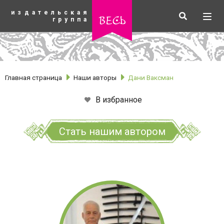
К
издательская
основному
Искать
Разв
весь
группа
содержанию
мен
Главная страница
Наши авторы
Дани Ваксман
В избранное
Стать нашим автором
рубрики