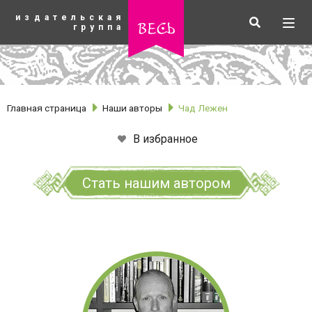
К
издательская
основному
Искать
Разв
весь
группа
содержанию
мен
Главная страница
Наши авторы
Чад Лежен
В избранное
Стать нашим автором
рубрики