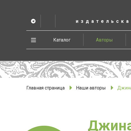
К
основному
содержанию
издательска
Telegram
ВК
в
Vesbook
Развернуть
Каталог
Авторы
меню
Главная страница
Наши авторы
Джина
Джина