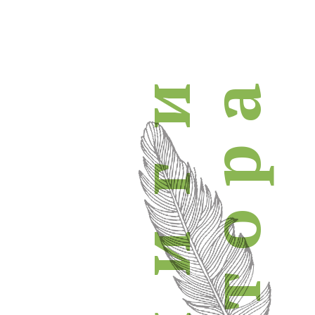
и
а
р
г
о
и
т