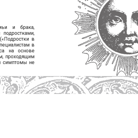
книги автора
мьи и брака,
 подростками,
 («Подростки в
пециалистам в
сса на основе
м, проходящим
ьи симптомы не