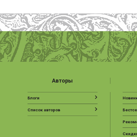
Авторы
Блоги
Новин
Список авторов
Бестс
Реком
Скидк