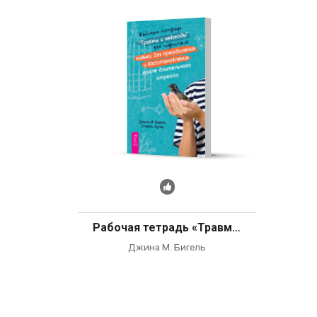
Рекомендуем
Рабочая тетрадь «Травмы и невзгоды» для подростков: навыки для преодоления и восстановления после длительного стресса
Джина М. Бигель