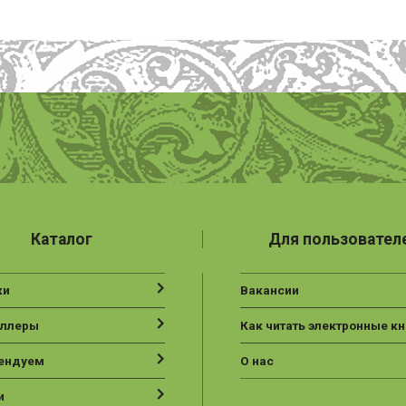
Каталог
Для пользовател
ки
Вакансии
еллеры
Как читать электронные кн
ендуем
О нас
и