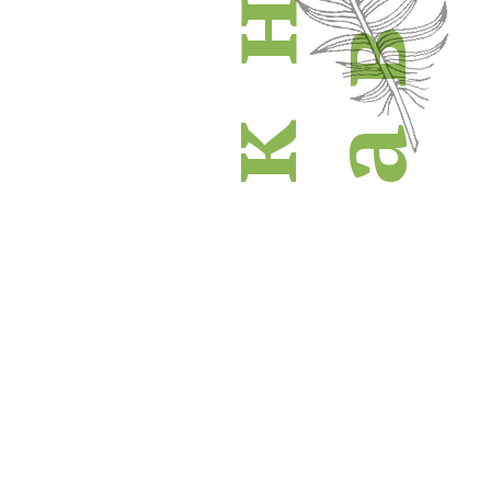
н
в
к
а