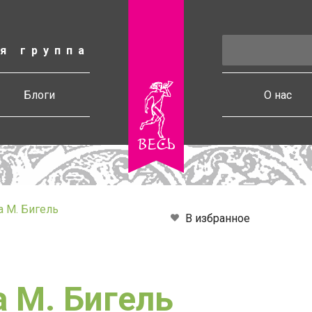
я группа
есь
Блоги
О нас
 М. Бигель
В избранное
 М. Бигель