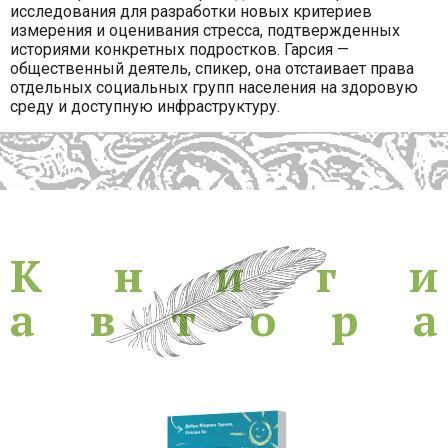
исследования для разработки новых критериев
измерения и оценивания стресса, подтвержденных
историями конкретных подростков. Гарсия —
общественный деятель, спикер, она отстаивает права
отдельных социальных групп населения на здоровую
среду и доступную инфраструктуру.
Книги
К
н
и
г
и
а
в
т
о
р
а