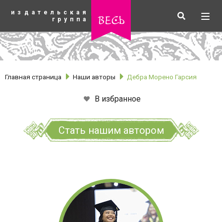
К
издательская
основному
Искать
Разв
весь
группа
содержанию
мен
Главная страница
Наши авторы
Дебра Морено Гарсия
В избранное
Стать нашим автором
рубрики