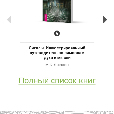
Предыдущие
С
Бестселлер
Сигилы. Иллюстрированный
путеводитель по символам
духа и мысли
М. Б. Джексон
Полный список книг