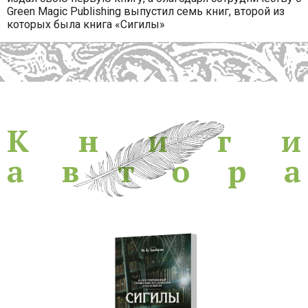
Green Magic Publishing выпустил семь книг, второй из
которых была книга «Сигилы»
Книги
К
н
и
г
и
а
в
т
о
р
а