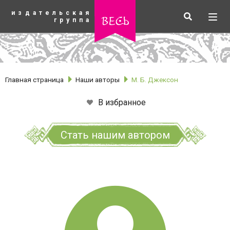
К
издательская
основному
Искать
Разв
весь
группа
содержанию
мен
Главная страница
Наши авторы
М. Б. Джексон
В избранное
Стать нашим автором
рубрики