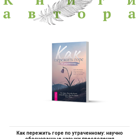
а
в
т
о
р
а
Как пережить горе по утраченному: научно
обоснованные навыки преодоления