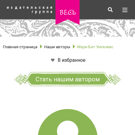
К
издательская
основному
Искать
Разв
весь
группа
содержанию
мен
Главная страница
Наши авторы
Мэри Бет Уильямс
В избранное
Стать нашим автором
рубрики