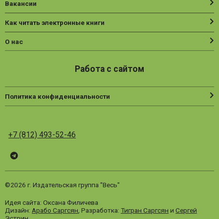
Вакансии
Как читать электронные книги
О нас
Работа с сайтом
Политика конфиденциальности
+7 (812) 493-52-46
Telegram
ВК
Vesbook
©2026 г. Издательская группа "Весь"
Идея сайта: Оксана Филичева
Дизайн:
Арабо Саргсян
, Разработка:
Тигран Саргсян
и
Сергей
Эстрин