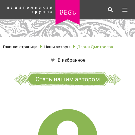
К
издательская
основному
Искать
Разв
весь
группа
содержанию
мен
Главная страница
Наши авторы
Дарья Дмитриева
В избранное
Стать нашим автором
рубрики