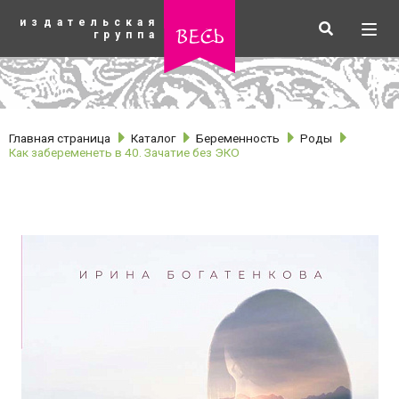
К
издательская
основному
Искать
Разв
весь
группа
содержанию
мен
Главная страница
Каталог
Беременность
Роды
Как забеременеть в 40. Зачатие без ЭКО
рубрики