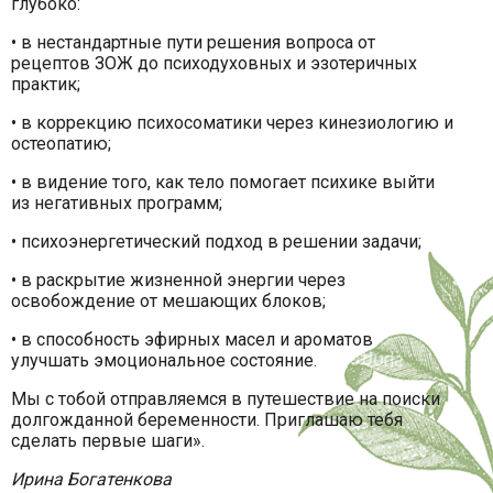
глубоко:
• в нестандартные пути решения вопроса от
рецептов ЗОЖ до психодуховных и эзотеричных
практик;
• в коррекцию психосоматики через кинезиологию и
остеопатию;
• в видение того, как тело помогает психике выйти
из негативных программ;
• психоэнергетический подход в решении задачи;
• в раскрытие жизненной энергии через
освобождение от мешающих блоков;
• в способность эфирных масел и ароматов
улучшать эмоциональное состояние.
Мы с тобой отправляемся в путешествие на поиски
долгожданной беременности. Приглашаю тебя
сделать первые шаги».
Ирина Богатенкова