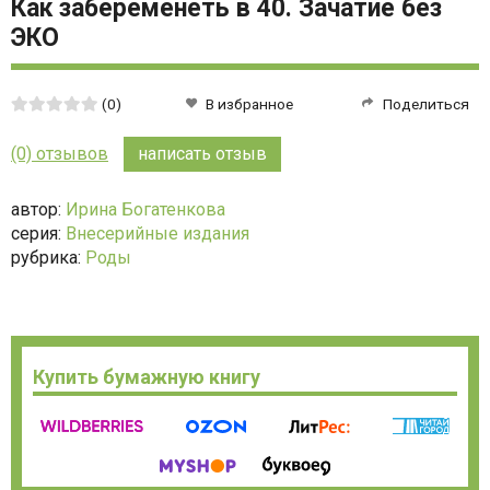
Как забеременеть в 40. Зачатие без
ЭКО
Средняя
(0)
В избранное
Поделиться
оценка:
0
(0) отзывов
написать отзыв
из
5
автор:
Ирина Богатенкова
серия:
Внесерийные издания
рубрика:
Роды
Купить бумажную книгу