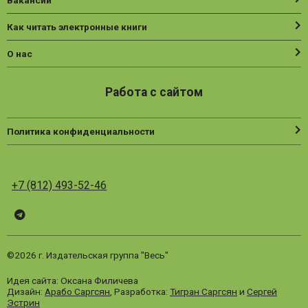
Вакансии
Как читать электронные книги
О нас
Работа с сайтом
Политика конфиденциальности
+7 (812) 493-52-46
Telegram
ВК
Vesbook
©2026 г. Издательская группа "Весь"
Идея сайта: Оксана Филичева
Дизайн:
Арабо Саргсян
, Разработка:
Тигран Саргсян
и
Сергей
Эстрин