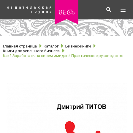
К
издательская
основному
Искать
Разв
весь
группа
содержанию
мен
Главная страница
Каталог
Бизнес-книги
Книги для успешного бизнеса
Как? Заработать на своем имидже! Практическое руководство
рубрики