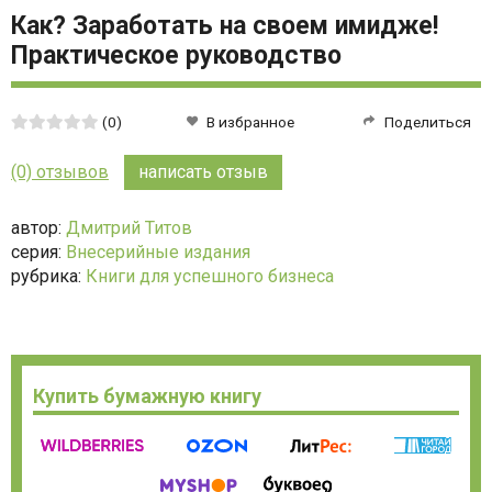
Как? Заработать на своем имидже!
Практическое руководство
Средняя
(0)
В избранное
Поделиться
оценка:
0
(0) отзывов
написать отзыв
из
5
автор:
Дмитрий Титов
серия:
Внесерийные издания
рубрика:
Книги для успешного бизнеса
Купить бумажную книгу