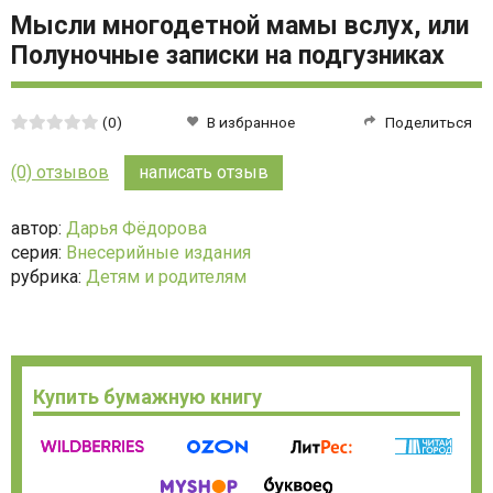
Мысли многодетной мамы вслух, или
Полуночные записки на подгузниках
Средняя
(0)
В избранное
Поделиться
оценка:
0
(0) отзывов
написать отзыв
из
5
автор:
Дарья Фёдорова
серия:
Внесерийные издания
рубрика:
Детям и родителям
Купить бумажную книгу