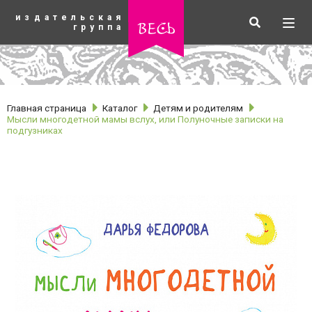
К
издательская
основному
Искать
Разв
весь
группа
содержанию
мен
Главная страница
Каталог
Детям и родителям
Мысли многодетной мамы вслух, или Полуночные записки на
подгузниках
рубрики