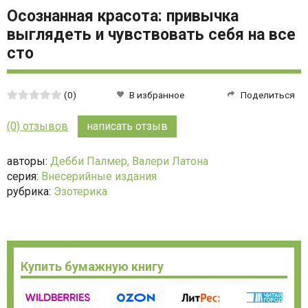
Осознанная красота: привычка
выглядеть и чувствовать себя на все
сто
Средняя
(0)
В избранное
Поделиться
оценка:
0
(0) отзывов
написать отзыв
из
5
авторы:
Дебби Палмер,
Валери Латона
серия:
Внесерийные издания
рубрика:
Эзотерика
Купить бумажную книгу