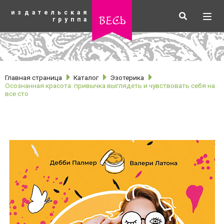
К
издательская
основному
Искать
Разв
весь
группа
содержанию
мен
Главная страница
Каталог
Эзотерика
Осознанная красота: привычка выглядеть и чувствовать себя на
все сто
рубрики