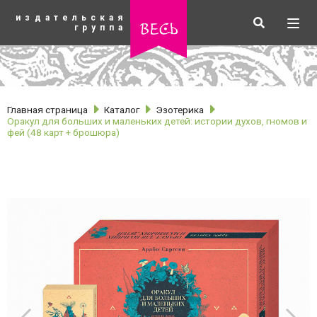
К
издательская
основному
Искать
Разв
весь
группа
содержанию
мен
Главная страница
Каталог
Эзотерика
Оракул для больших и маленьких детей: истории духов, гномов и
фей (48 карт + брошюра)
рубрики