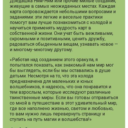
Доедашка Ням-Ням или прочие милые создания,
живущие в самых неожиданных местах. Каждая
карта сопровождается небольшими вопросами и
заданиями: эти легкие и веселые практики
помогут вам лучше познакомиться с колодой и
научиться применять мудрость карт в
собственной жизни. Они учат быть вежливыми,
скромными и позитивными, ценить дружбу,
радоваться обыденным вещам, узнавать новое —
и многому-многому другому.
«Работая над созданием этого оракула, я
попытался показать, как знакомый нам мир мог
бы выглядеть, если бы мы оставались в душе
детьми. Несмотря на то, что эта колода
предназначена для маленьких и юных
волшебников, я надеюсь, что она понравится и
тем взрослым, которые исследуют различные
таинственные миры. Если вы готовы отправиться
со мной в путешествие в этот удивительный мир,
где все наполнено жизнью, светом и любовью,
то вам нужно лишь перевернуть страницу и
ступить на путь магии и волшебства!»