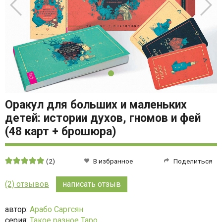
Оракул для больших и маленьких
детей: истории духов, гномов и фей
(48 карт + брошюра)
Средняя
(2)
В избранное
Поделиться
оценка:
5
(2) отзывов
написать отзыв
из
5
автор:
Арабо Саргсян
серия:
Такое разное Таро