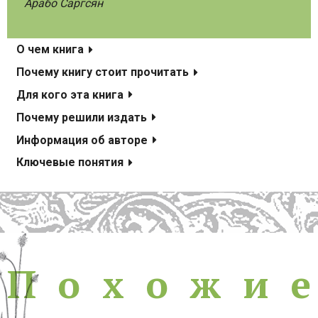
Арабо Саргсян
О чем книга
Почему книгу стоит прочитать
Для кого эта книга
Почему решили издать
Информация об авторе
Ключевые понятия
Похожие книги
П
о
х
о
ж
и
е