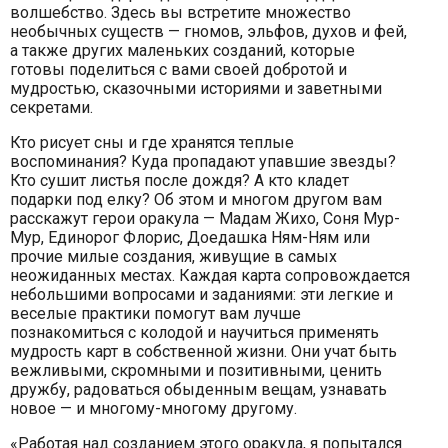
волшебство. Здесь вы встретите множество
необычных существ — гномов, эльфов, духов и фей,
а также других маленьких созданий, которые
готовы поделиться с вами своей добротой и
мудростью, сказочными историями и заветными
секретами.
Кто рисует сны и где хранятся теплые
воспоминания? Куда пропадают упавшие звезды?
Кто сушит листья после дождя? А кто кладет
подарки под елку? Об этом и многом другом вам
расскажут герои оракула — Мадам Жихо, Соня Мур-
Мур, Единорог Флорис, Доедашка Ням-Ням или
прочие милые создания, живущие в самых
неожиданных местах. Каждая карта сопровождается
небольшими вопросами и заданиями: эти легкие и
веселые практики помогут вам лучше
познакомиться с колодой и научиться применять
мудрость карт в собственной жизни. Они учат быть
вежливыми, скромными и позитивными, ценить
дружбу, радоваться обыденным вещам, узнавать
новое — и многому-многому другому.
«Работая над созданием этого оракула, я попытался