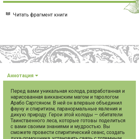
Читать фрагмент книги
Аннотация
Перед вами уникальная колода, разработанная и
нарисованная викканским магом и тарологом
Арабо Саргсяном. В ней он впервые объединил
фауну и спиритизм, паранормальные явления и
дикую природу. Герои этой колоды — обитатели
Таинственного леса, которые готовы поделиться
с вами своими знаниями и мудростью. Вы
сможете провести спиритический сеанс, создать
духа-помощника, установить связь с тотемным