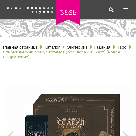
К
издательская
основному
Искать
Разв
весь
группа
содержанию
мен
Главная страница
Каталог
Эзотерика
Гадания
Таро
Спиритический оракул тотемов (брошюра + 48 карт) (новое
оформление)
рубрики