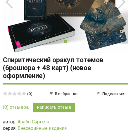
Спиритический оракул тотемов
(брошюра + 48 карт) (новое
оформление)
Средняя
(0)
В избранное
Поделиться
оценка:
0
(0) отзывов
написать отзыв
из
5
автор:
Арабо Саргсян
серия:
Внесерийные издания