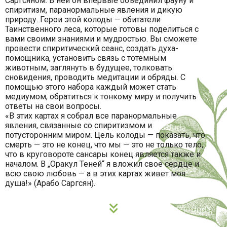
Саргсяном. В ней он впервые объединил фауну и
спиритизм, паранормальные явления и дикую
природу. Герои этой колоды — обитатели
Таинственного леса, которые готовы поделиться с
вами своими знаниями и мудростью. Вы сможете
провести спиритический сеанс, создать духа-
помощника, установить связь с тотемным
животным, заглянуть в будущее, толковать
сновидения, проводить медитации и обряды. С
помощью этого набора каждый может стать
медиумом, обратиться к тонкому миру и получить
ответы на свои вопросы.
«В этих картах я собрал все паранормальные
явления, связанные со спиритизмом и
потусторонним миром. Цель колоды — показать, что
смерть — это не конец, что мы — это не только тело,
что в круговороте сансары конец является также и
началом. В „Оракул Теней“ я вложил свое сердце и
всю свою любовь — а в этих картах живет моя
душа!» (Арабо Саргсян).